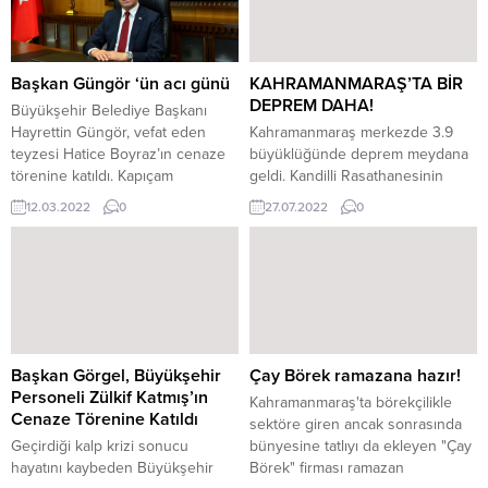
Başkan Güngör ‘ün acı günü
KAHRAMANMARAŞ’TA BİR
DEPREM DAHA!
Büyükşehir Belediye Başkanı
Hayrettin Güngör, vefat eden
Kahramanmaraş merkezde 3.9
teyzesi Hatice Boyraz’ın cenaze
büyüklüğünde deprem meydana
törenine katıldı. Kapıçam
geldi. Kandilli Rasathanesinin
Mezarlığı’nda gerçekleştirilen
verilerine göre 5.0 derinliğinde
12.03.2022
0
27.07.2022
0
cenaze töreninde kent protokolü
3.9 büyüklüğünde olan deprem
ve vatandaşlar Başkan Güngör’ün
şehrin merkezinde hissedildi.
acısını paylaştı.
Meydana gelen depremde Can
kaybı ve hasar durumu henüz
bilinmiyor. Detaylar gelecek…
Başkan Görgel, Büyükşehir
Çay Börek ramazana hazır!
Personeli Zülkif Katmış’ın
Kahramanmaraş'ta börekçilikle
Cenaze Törenine Katıldı
sektöre giren ancak sonrasında
Geçirdiği kalp krizi sonucu
bünyesine tatlıyı da ekleyen "Çay
hayatını kaybeden Büyükşehir
Börek" firması ramazan