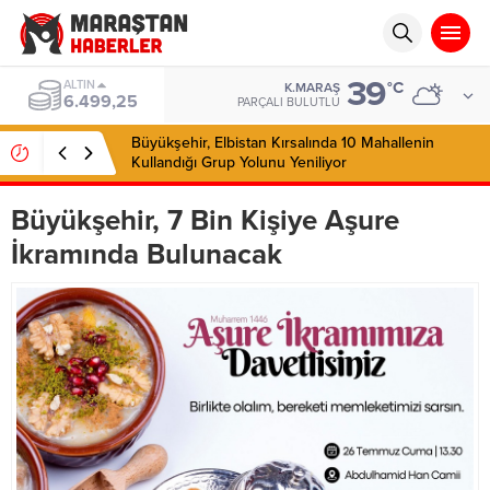
39
ALTIN
°C
K.MARAŞ
6.499,25
PARÇALI BULUTLU
Büyükşehir, Elbistan Kırsalında 10 Mahallenin
Kullandığı Grup Yolunu Yeniliyor
Büyükşehir, 7 Bin Kişiye Aşure
İkramında Bulunacak