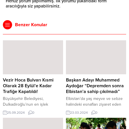
Henüz yorum yapılmamış. İlk yorumu yukarıdaki form
aracılığıyla siz yapabilirsiniz.
Benzer Konular
Vezir Hoca Bulvarı Kısmi
Başkan Adayı Muhammed
Olarak 28 Eylül’e Kadar
Aydoğar “Depremden sonra
Trafiğe Kapatıldı!
Elbistan’a sahip çıkılmadı”
Büyükşehir Belediyesi,
Elbistan’da yaş meyve ve sebze
Dulkadiroğlu’nun en işlek
halindeki esnafları ziyaret eden
arterlerinden Vezir Hoca
Yeniden Refah Partisi
25.09.2024
0
23.03.2024
0
Bulvarı’nda gerçekleştirilecek
Kahramanmaraş Büyükşehir
altyapı çalışmaları dolayısıyla
Belediye Başkan Adayı
Doğukent Mahallesi’ndeki kısmın
Muhammed Aydoğar: “Nurdağ ve