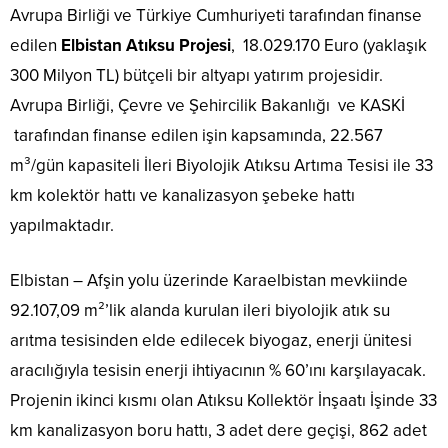
Avrupa Birliği ve Türkiye Cumhuriyeti tarafından finanse
edilen
Elbistan Atıksu Projesi
, 18.029.170 Euro (yaklaşık
300 Milyon TL) bütçeli bir altyapı yatırım projesidir.
Avrupa Birliği, Çevre ve Şehircilik Bakanlığı ve KASKİ
tarafından finanse edilen işin kapsamında, 22.567
m³/gün kapasiteli İleri Biyolojik Atıksu Artıma Tesisi ile 33
km kolektör hattı ve kanalizasyon şebeke hattı
yapılmaktadır.
Elbistan – Afşin yolu üzerinde Karaelbistan mevkiinde
92.107,09 m²’lik alanda kurulan ileri biyolojik atık su
arıtma tesisinden elde edilecek biyogaz, enerji ünitesi
aracılığıyla tesisin enerji ihtiyacının % 60’ını karşılayacak.
Projenin ikinci kısmı olan Atıksu Kollektör İnşaatı İşinde 33
km kanalizasyon boru hattı, 3 adet dere geçişi, 862 adet