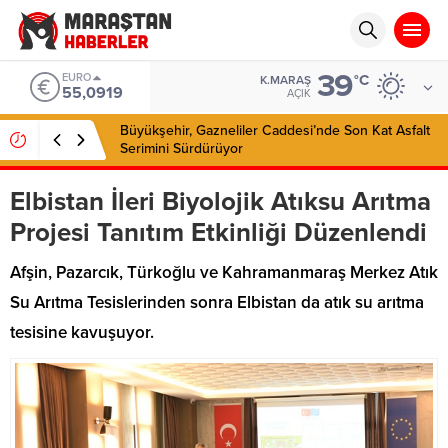
39
EURO
°C
K.MARAŞ
55,0919
AÇIK
Büyükşehir, Gazneliler Caddesi’nde Son Kat Asfalt
Serimini Sürdürüyor
Elbistan İleri Biyolojik Atıksu Arıtma
Projesi Tanıtım Etkinliği Düzenlendi
Afşin, Pazarcık, Türkoğlu ve Kahramanmaraş Merkez Atık
Su Arıtma Tesislerinden sonra Elbistan da atık su arıtma
tesisine kavuşuyor.