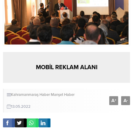
MOBİL REKLAM ALANI
Kahramanmaraş Haber
Manşet Haber
A
A
+
-
13.05.2022