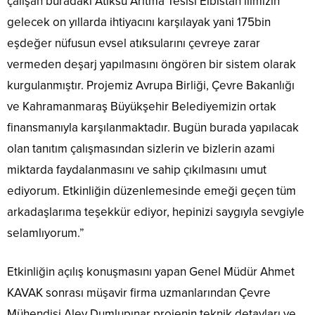
çalışan buradaki Atıksu Arıtma Tesisi Elbistan ilimizin
gelecek on yıllarda ihtiyacını karşılayak yani 175bin
eşdeğer nüfusun evsel atıksularını çevreye zarar
vermeden deşarj yapılmasını öngören bir sistem olarak
kurgulanmıştır. Projemiz Avrupa Birliği, Çevre Bakanlığı
ve Kahramanmaraş Büyükşehir Belediyemizin ortak
finansmanıyla karşılanmaktadır. Bugün burada yapılacak
olan tanıtım çalışmasından sizlerin ve bizlerin azami
miktarda faydalanmasını ve sahip çıkılmasını umut
ediyorum. Etkinliğin düzenlemesinde emeği geçen tüm
arkadaşlarıma teşekkür ediyor, hepinizi saygıyla sevgiyle
selamlıyorum.”
Etkinliğin açılış konuşmasını yapan Genel Müdür Ahmet
KAVAK sonrası müşavir firma uzmanlarından Çevre
Mühendisi Alev Dumlupınar projenin teknik detayları ve