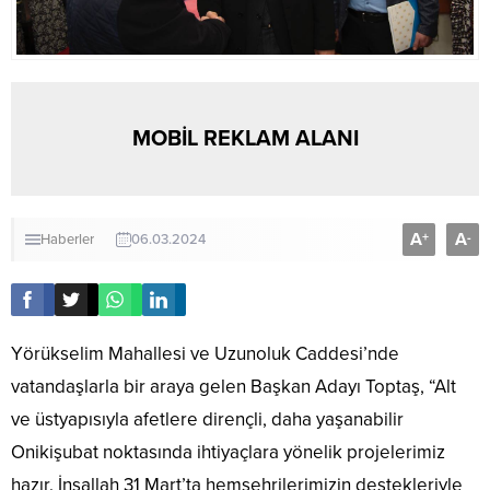
MOBİL REKLAM ALANI
A
A
+
-
Haberler
06.03.2024
Yörükselim Mahallesi ve Uzunoluk Caddesi’nde
vatandaşlarla bir araya gelen Başkan Adayı Toptaş, “Alt
ve üstyapısıyla afetlere dirençli, daha yaşanabilir
Onikişubat noktasında ihtiyaçlara yönelik projelerimiz
hazır. İnşallah 31 Mart’ta hemşehrilerimizin destekleriyle