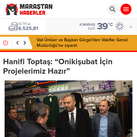
39
BIST
°C
K.MARAŞ
13.703,13
AÇIK
Vali Ünlüer ve Başkan Görgel’den Vakıflar Genel
Müdürlüğü’ne ziyaret
Hanifi Toptaş: “Onikişubat İçin
Projelerimiz Hazır”