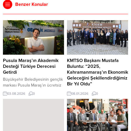
Benzer Konular
Pusula Maraş’ın Akademik
KMTSO Başkanı Mustafa
Desteği Türkiye Derecesi
Buluntu: “2025,
Getirdi
Kahramanmaraş’ın Ekonomik
Geleceğini Şekillendirdiğimiz
Büyükşehir Belediyesinin gençlik
Bir Yıl Oldu”
markası Pusula Maraş’ın ücretsiz
deneme sınavları, eğitim kampları
2025 yılına ilişkin
03.08.2026
0
08.01.2026
0
ve kurslarından yararlanan
değerlendirmelerde bulunan
Mustafa Kerem Kazan, 2026 YKS
Kahramanmaraş Ticaret ve Sanayi
sayısal puan türünde Türkiye
Odası (KMTSO) Yönetim Kurulu
52’ncisi oldu. Kazan, başarısında
Başkanı Mustafa Buluntu, 2025
Büyükşehir Belediyesinin
yılının Kahramanmaraş iş dünyası
akademik desteklerinin önemli
açısından yalnızca ekonomik