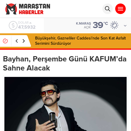
39
EURO
°C
K.MARAŞ
55,0919
AÇIK
Büyükşehir, Gazneliler Caddesi’nde Son Kat Asfalt
Serimini Sürdürüyor
Bayhan, Perşembe Günü KAFUM’da
Sahne Alacak