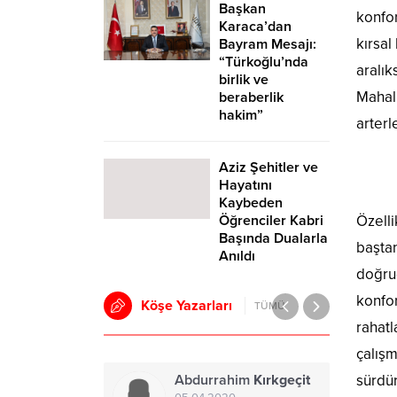
Başkan
konfor
Karaca’dan
kırsal
Bayram Mesajı:
“Türkoğlu’nda
aralık
birlik ve
Mahall
beraberlik
hakim”
arterl
Aziz Şehitler ve
Hayatını
Kaybeden
Öğrenciler Kabri
Özelli
Başında Dualarla
baştan
Anıldı
doğrud
konfor
Köşe Yazarları
TÜMÜ
rahatl
çalışm
Turgay
Kurt
sürdür