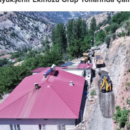
ir’den, Dulkadiroğlu
 Mahallesi’nde
Büyükşehir’den LGS Günü
z Asfalt Mesaisi
Öğrenci ve Velilere Tam Destek