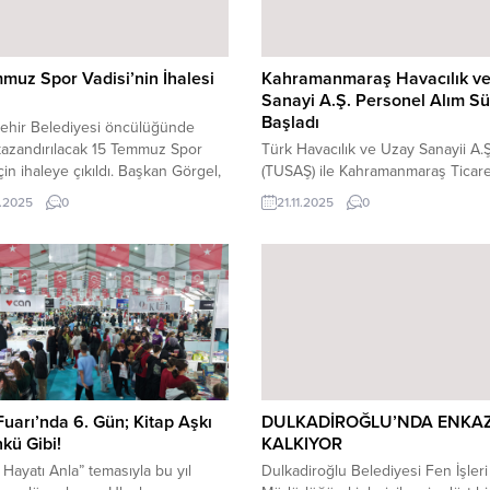
muz Spor Vadisi’nin İhalesi
Kahramanmaraş Havacılık v
ı
Sanayi A.Ş. Personel Alım S
Başladı
ehir Belediyesi öncülüğünde
kazandırılacak 15 Temmuz Spor
Türk Havacılık ve Uzay Sanayii A.Ş
için ihaleye çıkıldı. Başkan Görgel,
(TUSAŞ) ile Kahramanmaraş Ticare
izin merkezine nefes aldıracak bu
Sanayi Odası (KMTSO) ortaklığınd
.2025
0
21.11.2025
0
ençlerimizin enerjisini sporla
kurulan Kahramanmaraş Havacılık
racak, ailelerin huzurla vakit
Uzay Sanayi A.Ş., şehrimizin havac
ileceği bir cazibe merkezi olacak.
alanındaki nitelikli istihdam kapasi
nmaraş’ımıza hayırlı, uğurlu
güçlendirecek önemli bir adım daha
ı diliyorum” dedi. Kahramanmaraş
Şirket bünyesinde istihdam edile
hir Belediyesi, Spor Toto Teşkilat
yapısal teknisyen pozisyonu için
ğı iş birliğiyle şehre
başvuruların değerlendirilmesinin
ılacak olan “15...
ardından mülakat süreci resmi ola
başladı....
Fuarı’nda 6. Gün; Kitap Aşkı
DULKADİROĞLU’NDA ENKA
nkü Gibi!
KALKIYOR
 Hayatı Anla” temasıyla bu yıl
Dulkadiroğlu Belediyesi Fen İşleri