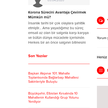
20.06.2020
Kahramanmaraş’ta Korona Virüsü
Korona Sü
Vaka Sayısında Son Durum
Mümkün 
Ülkemizde görülen ilk Koronavirüs
İnsanlık ta
vakası Sağlık Bakanı Fahrettin Koca
etmiştir… 
tarafından 10 Mart 2020 tarihinde
emsali az o
açıklanmıştı. O tarihten bu yana
ve bütün d
Yorum 
Kahramanmaraş’ta görülen vaka sayısı
Herkes bir
ise haberimizde… Cumhurbaşkanı
ve hayatı
Erdoğan tarafından açıklanan
gözle bekl
Son Yazılar
normalleşme tarihleri ve kuralları
tamamını...
Henüz y
çerçevesinde virüsün etkilerinden
kurtularak ”Yeni Normal”e dönmeye...
Başkan Akpınar 101. Mahalle
Toplantısında Bağlarbaşı Mahallesi
Sakinleriyle Buluştu
Büyükşehir, Elbistan Kırsalında 10
Mahallenin Kullandığı Grup Yolunu
Yeniliyor