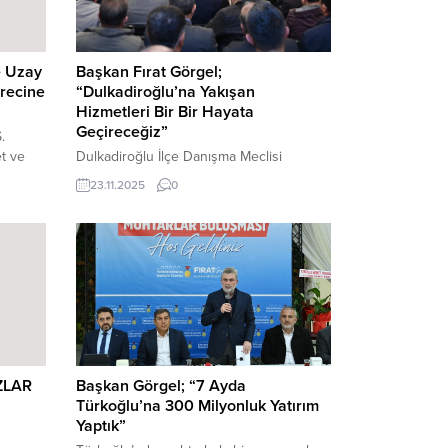
e Uzay
Başkan Fırat Görgel;
ürecine
“Dulkadiroğlu’na Yakışan
Hizmetleri Bir Bir Hayata
Geçireceğiz”
.
t ve
Dulkadiroğlu İlçe Danışma Meclisi
a
Toplantısı’na katılan Başkan Görgel,
23.11.2025
0
 ve
“Büyükşehir Belediyesi olarak
ılık
Dulkadiroğlu’na yönelik yatırımlarımızı
tesini
titizlikle planlıyor, her bir adımı ilçemizin
 attı.
uzun vadeli gelişimine katkı sağlayacak
cek
şekilde atıyoruz. Dulkadiroğlu’nun katma
değerini artıracak, yaşam kalitesini
yükseltecek her proje bizim için büyük
rak
önem taşıyor” dedi. Kahramanmaraş
Büyükşehir Belediye Başkanı Fırat
Görgel, AK Dulkadiroğlu...
ZLAR
Başkan Görgel; “7 Ayda
Türkoğlu’na 300 Milyonluk Yatırım
Yaptık”