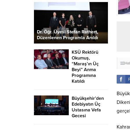
Dr. Öğr. Üyesi Stefan Rathert,
Düzenlenen Programla Anıldı
KSÜ Rektörü
Okumuş,
“Maraş’ın Üç
Hab
Beyi” Anma
Programına
Katıldı
Büyükş
Büyükşehir’den
Dikenl
Edebiyatın Üç
Ustasına Vefa
gerçek
Gecesi
Kahra