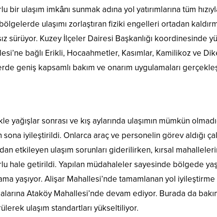
lu bir ulaşım imkânı sunmak adına yol yatırımlarına tüm hızı
 bölgelerde ulaşımı zorlaştıran fiziki engelleri ortadan kaldır
sız sürüyor. Kuzey İlçeler Dairesi Başkanlığı koordinesinde y
esi’ne bağlı Erikli, Hocaahmetler, Kasımlar, Kamilikoz ve Dik
erde geniş kapsamlı bakım ve onarım uygulamaları gerçekleşt
kle yağışlar sonrası ve kış aylarında ulaşımın mümkün olmadı
 sona iyileştirildi. Onlarca araç ve personelin görev aldığı ç
an etkileyen ulaşım sorunları giderilirken, kırsal mahalleleri
lu hale getirildi. Yapılan müdahaleler sayesinde bölgede yaşa
ama yaşıyor. Alişar Mahallesi’nde tamamlanan yol iyileştirme
alarına Ataköy Mahallesi’nde devam ediyor. Burada da bakım,
Abdurrahim
Kırkgeçit
ülerek ulaşım standartları yükseltiliyor.