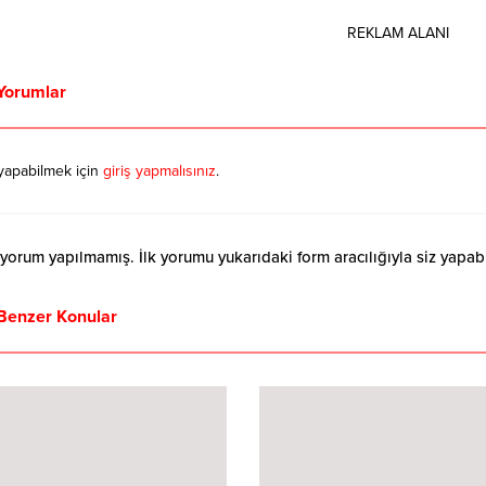
05.04.2020
REKLAM ALANI
recini Avantaja Çevirmek
mü?
Yorumlar
rihi bir çok olaylara şahitlik
Ama yaşadığımız bu süreç
lan bir salgınla karşı karşıya
ünya mücadele içerisinde.
yapabilmek için
giriş yapmalısınız
.
 an önce salgının bitmesini
n normale dönmesini dört
iyor. Bu süreçte zamanımızın
orum yapılmamış. İlk yorumu yukarıdaki form aracılığıyla siz yapabil
Benzer Konular