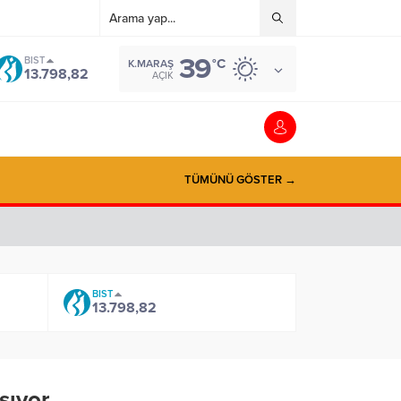
39
BIST
°C
K.MARAŞ
13.798,82
AÇIK
TÜMÜNÜ GÖSTER →
BIST
13.798,82
şıyor