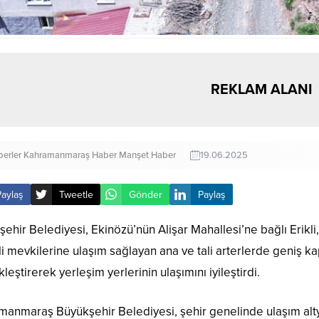
REKLAM ALANI
erler
Kahramanmaraş Haber
Manşet Haber
19.06.2025
Paylaş
Tweetle
Gönder
Paylaş
ehir Belediyesi, Ekinözü’nün Alişar Mahallesi’ne bağlı Erikl
i mevkilerine ulaşım sağlayan ana ve tali arterlerde geniş 
leştirerek yerleşim yerlerinin ulaşımını iyileştirdi.
manmaraş Büyükşehir Belediyesi, şehir genelinde ulaşım alt