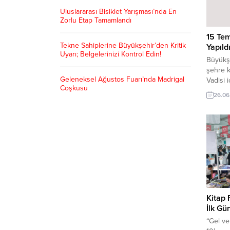
Uluslararası Bisiklet Yarışması’nda En
Zorlu Etap Tamamlandı
15 Tem
Tekne Sahiplerine Büyükşehir’den Kritik
Yapıld
Uyarı; Belgelerinizi Kontrol Edin!
Büyükş
şehre 
Geleneksel Ağustos Fuarı’nda Madrigal
Vadisi 
Coşkusu
“Şehrim
26.06
alan; g
buluştu
geçireb
Kahrama
olmasın
Büyükşe
Başkanlı
kazandır
Kitap 
İlk Gü
“Gel ve