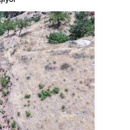
Şehrin Ulaşım Geleceği UKOME
Başkan Görgel, Bakan Güle
Toplantısında Ele Alındı
Makamında Ağırladı