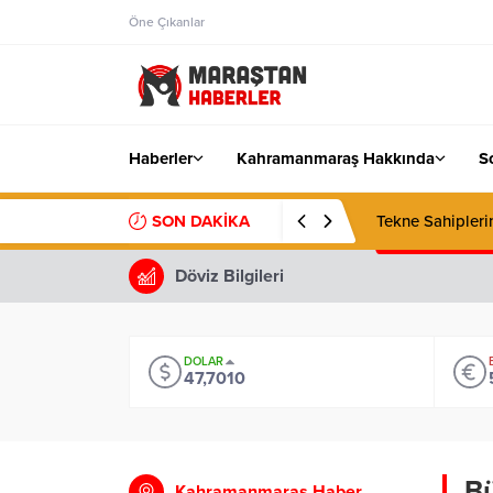
Öne Çıkanlar
Haberler
Kahramanmaraş Hakkında
S
SON DAKİKA
Tekne Sahiplerin
Döviz Bilgileri
DOLAR
47,7010
Bü
Kahramanmaraş Haber