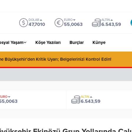
DOLAR
EURO
ALTIN
47,7010
55,0063
6.543,59
osyal Yaşam
Köşe Yazıları
Burçlar
Künye
e Büyükşehir’den Kritik Uyarı; Belgelerinizi Kontrol Edin!
EURO
ALTIN
55,0063
6.543,59
yükşehir Ekinözü Grup Yollarında Çalı