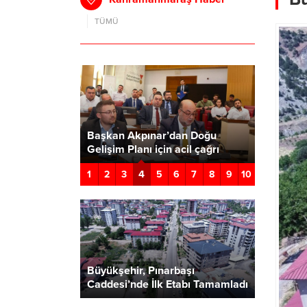
TÜMÜ
eceğe Yön
Büyükşeh
Bir Bir Hayata
Başkan Akpınar’dan Doğu
Menderes
Gelişim Planı için acil çağrı
Kesintisi
4
1
2
3
5
6
7
8
9
10
Büyükşehir, Pınarbaşı
Caddesi’nde İlk Etabı Tamamladı